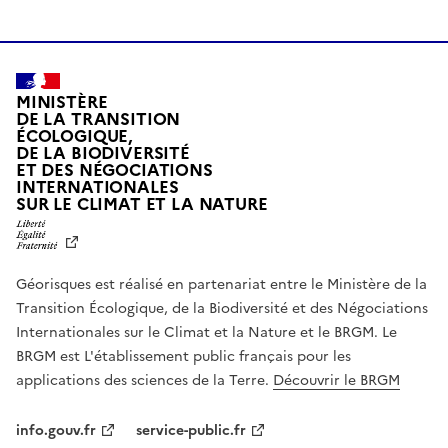
MINISTÈRE
DE LA TRANSITION
ÉCOLOGIQUE,
DE LA BIODIVERSITÉ
ET DES NÉGOCIATIONS
INTERNATIONALES
L
SUR LE CLIMAT ET LA NATURE
I
B
E
R
Géorisques est réalisé en partenariat entre le Ministère de la
T
É
Transition Écologique, de la Biodiversité et des Négociations
,
Internationales sur le Climat et la Nature et le BRGM. Le
É
G
BRGM est L'établissement public français pour les
A
applications des sciences de la Terre.
Découvrir le BRGM
L
I
T
info.gouv.fr
service-public.fr
É