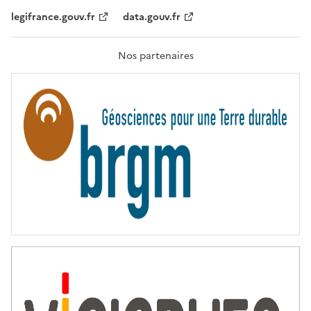
,
legifrance.gouv.fr
data.gouv.fr
F
R
A
T
Nos partenaires
E
R
N
I
T
É