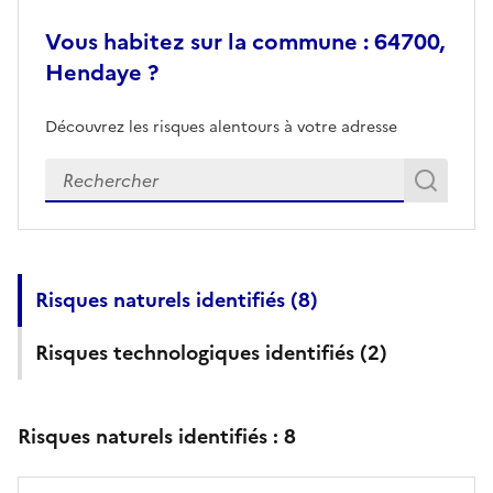
Vous habitez sur la commune : 64700,
Hendaye ?
Découvrez les risques alentours à votre adresse
Veuillez renseigner votre adresse exacte
Rech
Recherch
Risques naturels identifiés (
8
)
Risques technologiques identifiés (
2
)
Risques naturels identifiés :
8