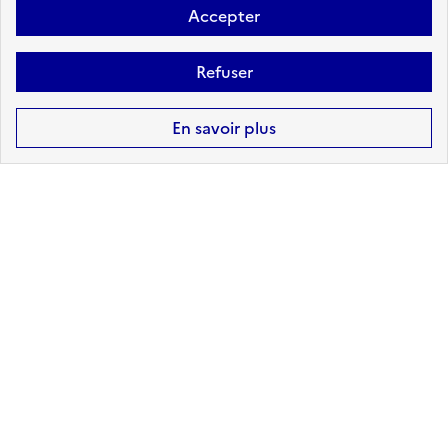
Accepter
Refuser
RADON
En savoir plus
sur ma commune :
FAIBLE
Accéder aux informations détaillées
Risques technologiques identifiés :
3
INSTALLATIONS
INDUSTRIELLES CLASSÉES