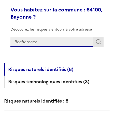
Vous habitez sur la commune : 64100,
Bayonne ?
Découvrez les risques alentours à votre adresse
Veuillez renseigner votre adresse exacte
Rech
Recherch
Risques naturels identifiés (
8
)
Risques technologiques identifiés (
3
)
Risques naturels identifiés :
8