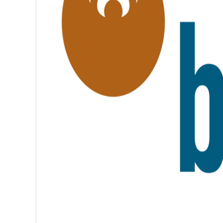
,
F
R
A
T
E
R
N
I
T
É