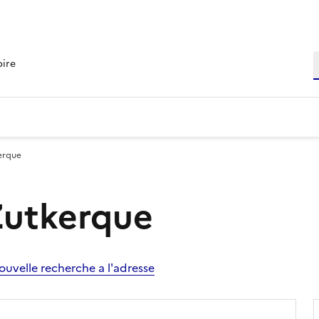
R
oire
kerque
 Zutkerque
ouvelle recherche a l'adresse