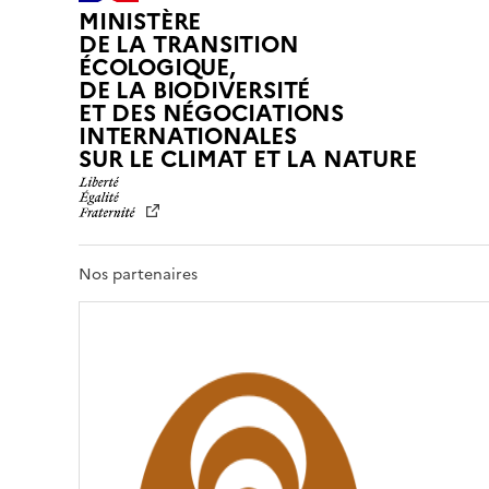
MINISTÈRE
DE LA TRANSITION
ÉCOLOGIQUE,
DE LA BIODIVERSITÉ
ET DES NÉGOCIATIONS
INTERNATIONALES
L
SUR LE CLIMAT ET LA NATURE
I
B
E
R
T
Nos partenaires
É
,
É
G
A
L
I
T
É