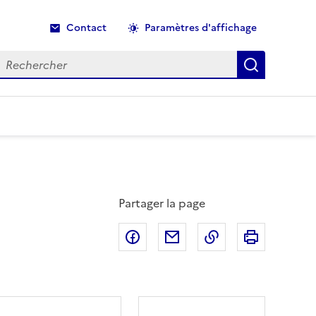
Contact
Paramètres d'affichage
echercher
Recherche
Partager la page
Partager sur Facebook
Partager par email
Copier dans le p
Imprimer