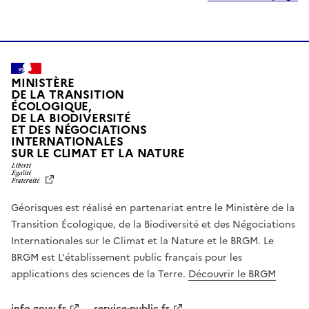
MINISTÈRE
DE LA TRANSITION
ÉCOLOGIQUE,
DE LA BIODIVERSITÉ
ET DES NÉGOCIATIONS
INTERNATIONALES
L
SUR LE CLIMAT ET LA NATURE
I
B
E
R
Géorisques est réalisé en partenariat entre le Ministère de la
T
É
Transition Écologique, de la Biodiversité et des Négociations
,
Internationales sur le Climat et la Nature et le BRGM. Le
É
G
BRGM est L'établissement public français pour les
A
applications des sciences de la Terre.
Découvrir le BRGM
L
I
T
info.gouv.fr
service-public.fr