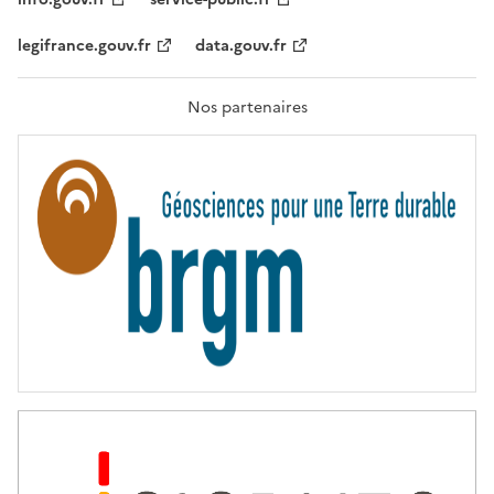
É
,
legifrance.gouv.fr
data.gouv.fr
F
R
A
T
Nos partenaires
E
R
N
I
T
É