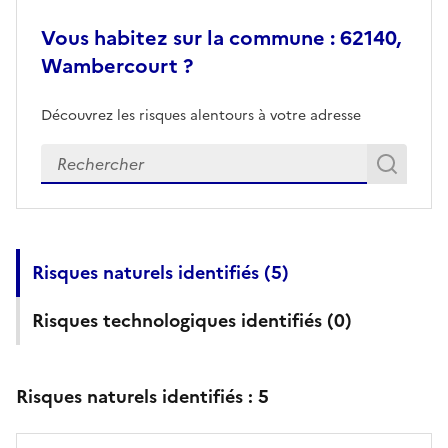
Vous habitez sur la commune : 62140,
Wambercourt ?
Découvrez les risques alentours à votre adresse
Veuillez renseigner votre adresse exacte
Rech
Recherch
Risques naturels identifiés (
5
)
Risques technologiques identifiés (
0
)
Risques naturels identifiés :
5