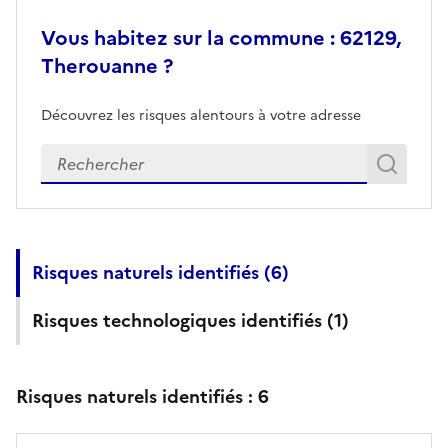
Vous habitez sur la commune : 62129,
Therouanne ?
Découvrez les risques alentours à votre adresse
Veuillez renseigner votre adresse exacte
Rech
Recherch
Risques naturels identifiés (
6
)
Risques technologiques identifiés (
1
)
Risques naturels identifiés :
6