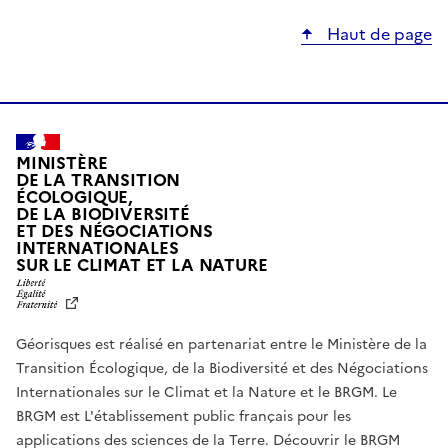
Haut de page
MINISTÈRE
DE LA TRANSITION
ÉCOLOGIQUE,
DE LA BIODIVERSITÉ
ET DES NÉGOCIATIONS
INTERNATIONALES
L
SUR LE CLIMAT ET LA NATURE
I
B
E
R
Géorisques est réalisé en partenariat entre le Ministère de la
T
É
Transition Écologique, de la Biodiversité et des Négociations
,
Internationales sur le Climat et la Nature et le BRGM. Le
É
G
BRGM est L'établissement public français pour les
A
applications des sciences de la Terre.
Découvrir le BRGM