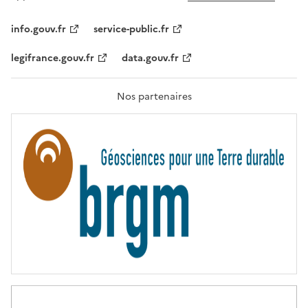
L
I
T
info.gouv.fr
service-public.fr
É
,
legifrance.gouv.fr
data.gouv.fr
F
R
A
T
Nos partenaires
E
R
N
I
T
É