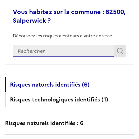
Vous habitez sur la commune : 62500,
Salperwick ?
Découvrez les risques alentours à votre adresse
Veuillez renseigner votre adresse exacte
Rech
Recherch
Risques naturels identifiés (
6
)
Risques technologiques identifiés (
1
)
Risques naturels identifiés :
6