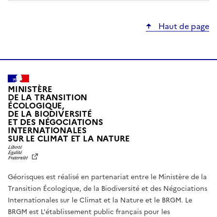
Haut de page
MINISTÈRE
DE LA TRANSITION
ÉCOLOGIQUE,
DE LA BIODIVERSITÉ
ET DES NÉGOCIATIONS
INTERNATIONALES
L
SUR LE CLIMAT ET LA NATURE
I
B
E
R
Géorisques est réalisé en partenariat entre le Ministère de la
T
É
Transition Écologique, de la Biodiversité et des Négociations
,
Internationales sur le Climat et la Nature et le BRGM. Le
É
G
BRGM est L'établissement public français pour les