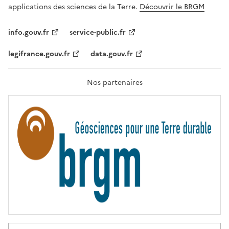
A
applications des sciences de la Terre.
Découvrir le BRGM
L
I
T
info.gouv.fr
service-public.fr
É
,
legifrance.gouv.fr
data.gouv.fr
F
R
A
T
Nos partenaires
E
R
N
I
T
É