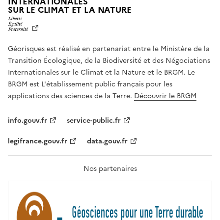
INTERNATIONALES
L
SUR LE CLIMAT ET LA NATURE
I
B
E
R
Géorisques est réalisé en partenariat entre le Ministère de la
T
É
Transition Écologique, de la Biodiversité et des Négociations
,
Internationales sur le Climat et la Nature et le BRGM. Le
É
G
BRGM est L'établissement public français pour les
A
applications des sciences de la Terre.
Découvrir le BRGM
L
I
T
info.gouv.fr
service-public.fr
É
,
legifrance.gouv.fr
data.gouv.fr
F
R
A
T
Nos partenaires
E
R
N
I
T
É