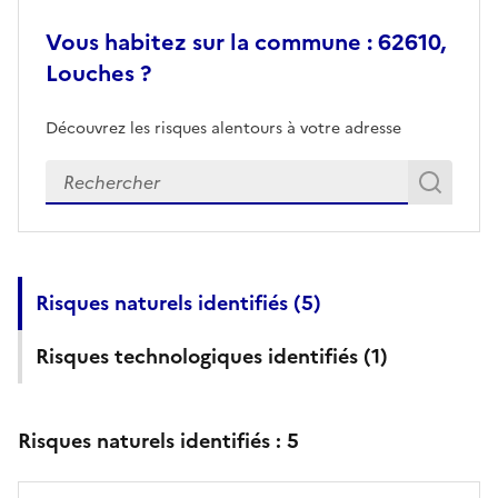
Vous habitez sur la commune : 62610,
Louches ?
Découvrez les risques alentours à votre adresse
Veuillez renseigner votre adresse exacte
Rech
Recherch
Risques naturels identifiés (
5
)
Risques technologiques identifiés (
1
)
Risques naturels identifiés :
5