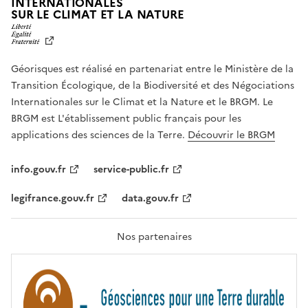
INTERNATIONALES
L
SUR LE CLIMAT ET LA NATURE
I
B
E
R
Géorisques est réalisé en partenariat entre le Ministère de la
T
É
Transition Écologique, de la Biodiversité et des Négociations
,
Internationales sur le Climat et la Nature et le BRGM. Le
É
G
BRGM est L'établissement public français pour les
A
applications des sciences de la Terre.
Découvrir le BRGM
L
I
T
info.gouv.fr
service-public.fr
É
,
legifrance.gouv.fr
data.gouv.fr
F
R
A
T
Nos partenaires
E
R
N
I
T
É