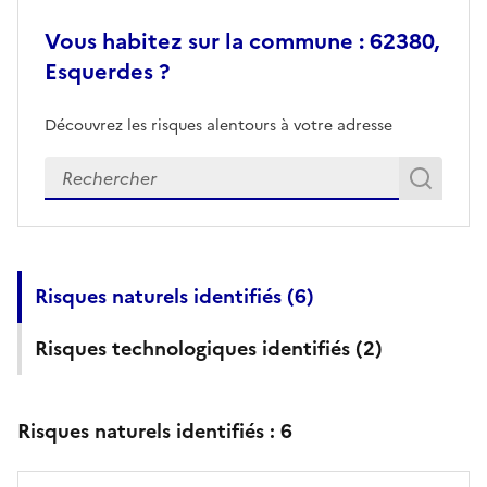
Vous habitez sur la commune : 62380,
Esquerdes ?
Découvrez les risques alentours à votre adresse
Veuillez renseigner votre adresse exacte
Rech
Recherch
Risques naturels identifiés (
6
)
Risques technologiques identifiés (
2
)
Risques naturels identifiés :
6