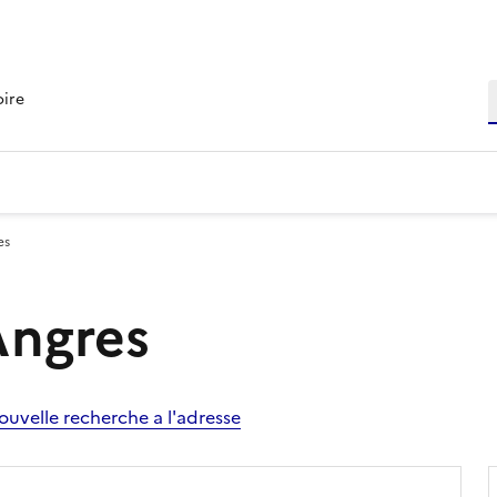
R
oire
es
Angres
ouvelle recherche a l'adresse