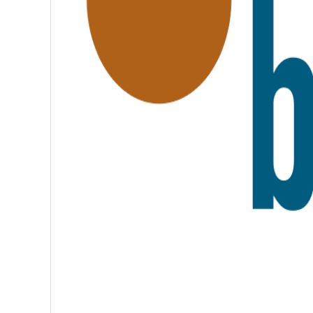
R
A
T
E
R
N
I
T
É