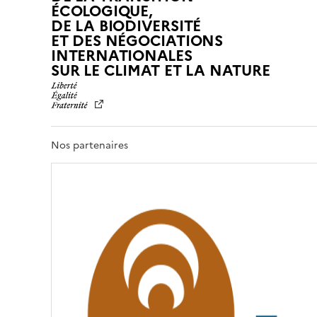
ÉCOLOGIQUE,
DE LA BIODIVERSITÉ
ET DES NÉGOCIATIONS
INTERNATIONALES
L
SUR LE CLIMAT ET LA NATURE
I
B
E
R
T
Nos partenaires
É
,
É
G
A
L
I
T
É
,
F