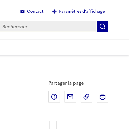
Contact
Paramètres d'affichage
echercher
Recherche
Partager la page
Partager sur Facebook
Partager par email
Copier dans le p
Imprimer