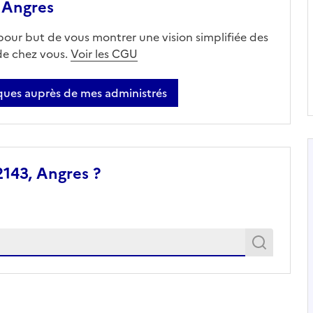
 Angres
 pour but de vous montrer une vision simplifiée des
 de chez vous.
Voir les CGU
ues auprès de mes administrés
2143, Angres ?
Recher
Recherche