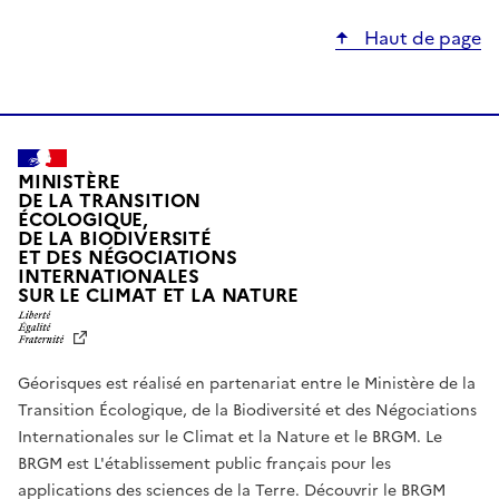
Haut de page
MINISTÈRE
DE LA TRANSITION
ÉCOLOGIQUE,
DE LA BIODIVERSITÉ
ET DES NÉGOCIATIONS
INTERNATIONALES
L
SUR LE CLIMAT ET LA NATURE
I
B
E
R
Géorisques est réalisé en partenariat entre le Ministère de la
T
É
Transition Écologique, de la Biodiversité et des Négociations
,
Internationales sur le Climat et la Nature et le BRGM. Le
É
G
BRGM est L'établissement public français pour les
A
applications des sciences de la Terre.
Découvrir le BRGM