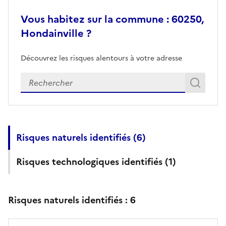
Vous habitez sur la commune : 60250,
Hondainville ?
Découvrez les risques alentours à votre adresse
Veuillez renseigner votre adresse exacte
Rech
Recherch
Risques naturels identifiés (
6
)
Risques technologiques identifiés (
1
)
Risques naturels identifiés :
6