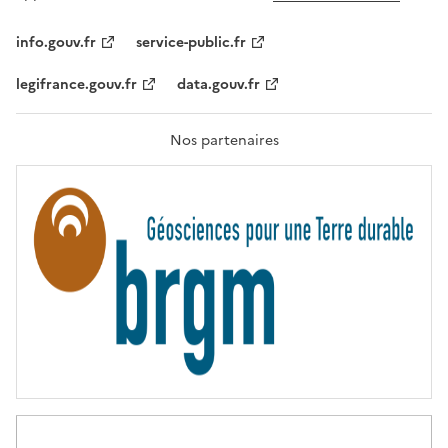
L
I
T
info.gouv.fr
service-public.fr
É
,
legifrance.gouv.fr
data.gouv.fr
F
R
A
T
Nos partenaires
E
R
N
I
T
É