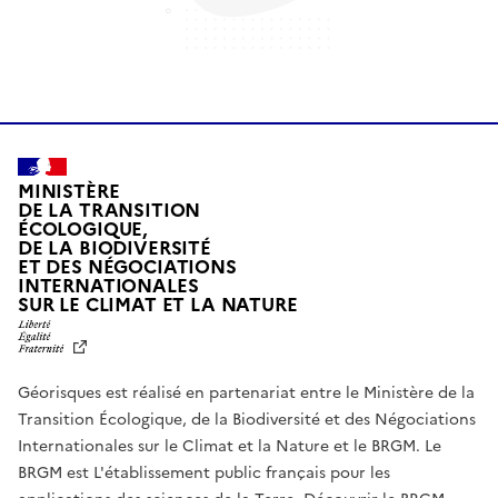
MINISTÈRE
DE LA TRANSITION
ÉCOLOGIQUE,
DE LA BIODIVERSITÉ
ET DES NÉGOCIATIONS
INTERNATIONALES
L
SUR LE CLIMAT ET LA NATURE
I
B
E
R
Géorisques est réalisé en partenariat entre le Ministère de la
T
É
Transition Écologique, de la Biodiversité et des Négociations
,
Internationales sur le Climat et la Nature et le BRGM. Le
É
G
BRGM est L'établissement public français pour les
A