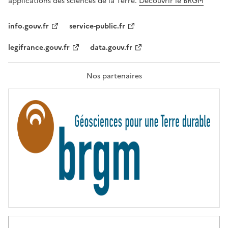
applications des sciences de la Terre.
Découvrir le BRGM
L
I
T
info.gouv.fr
service-public.fr
É
,
legifrance.gouv.fr
data.gouv.fr
F
R
A
T
Nos partenaires
E
R
N
I
T
É