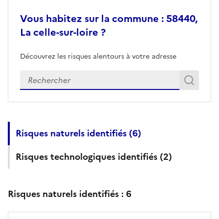
Vous habitez sur la commune : 58440,
La celle-sur-loire ?
Découvrez les risques alentours à votre adresse
Veuillez renseigner votre adresse exacte
Rech
Recherch
Risques naturels identifiés (
6
)
Risques technologiques identifiés (
2
)
Risques naturels identifiés :
6