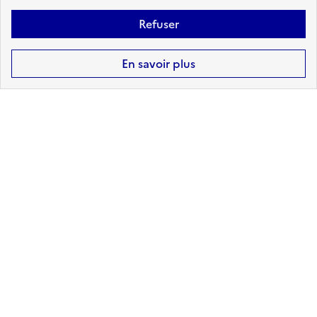
risque au format
format DOCX -
PDF
BETA
Refuser
En savoir plus
Pas de DICRIM disponible. Message
au Maire : pour ajouter votre
DICRIM à Géorisques, contacter le
support ici