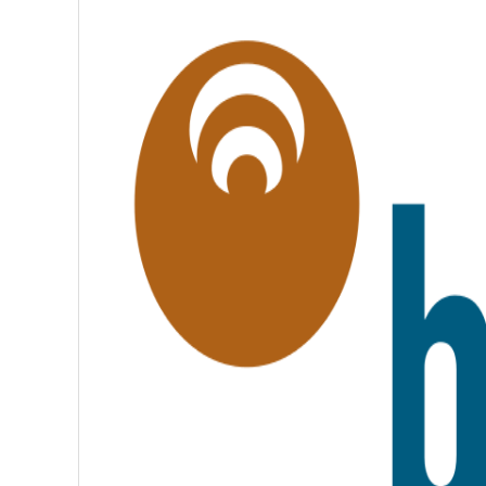
É
G
A
L
I
T
É
,
F
R
A
T
E
R
N
I
T
É