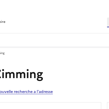
R
oire
ming
 Zimming
ouvelle recherche a l'adresse