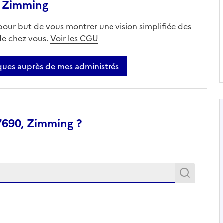
, Zimming
 pour but de vous montrer une vision simplifiée des
 de chez vous.
Voir les CGU
ues auprès de mes administrés
7690, Zimming ?
Recher
Recherche