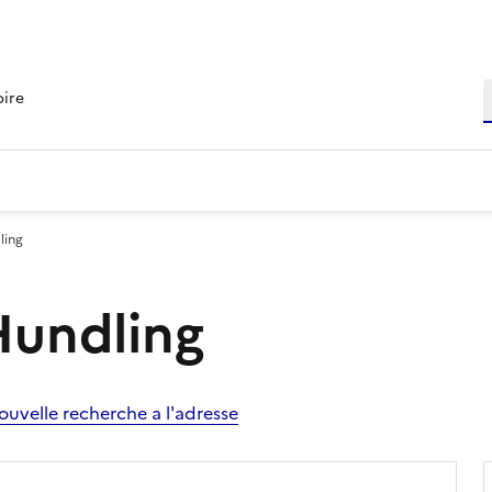
R
oire
ling
Hundling
ouvelle recherche a l'adresse