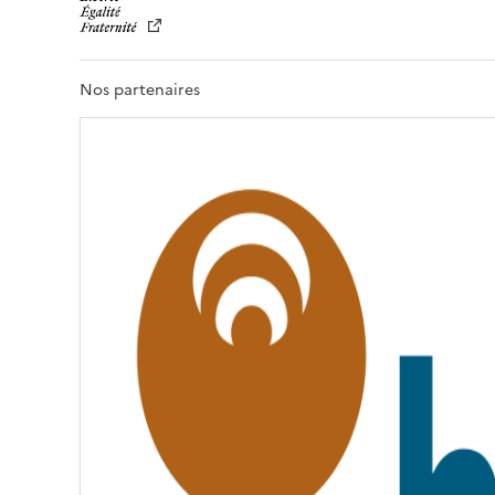
B
E
R
T
Nos partenaires
É
,
É
G
A
L
I
T
É
,
F
R
A
T
E
R
N