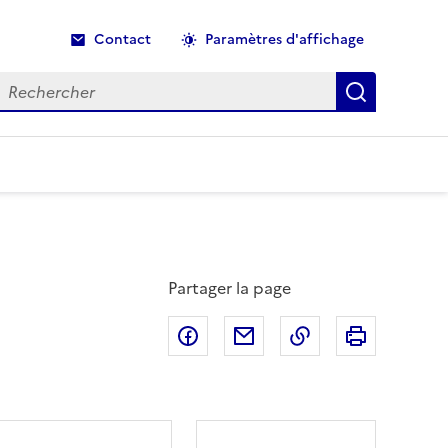
Contact
Paramètres d'affichage
echercher
Recherche
Partager la page
Partager sur Facebook
Partager par email
Copier dans le p
Imprimer