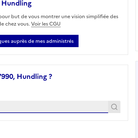
 Hundling
 pour but de vous montrer une vision simplifiée des
 de chez vous.
Voir les CGU
ues auprès de mes administrés
7990, Hundling ?
Recher
Recherche