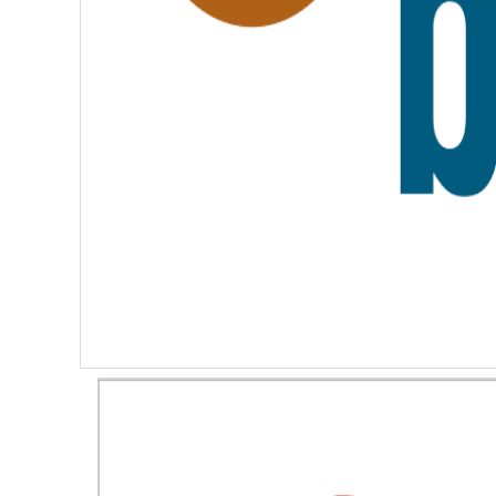
I
T
É