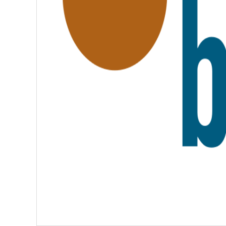
A
T
E
R
N
I
T
É