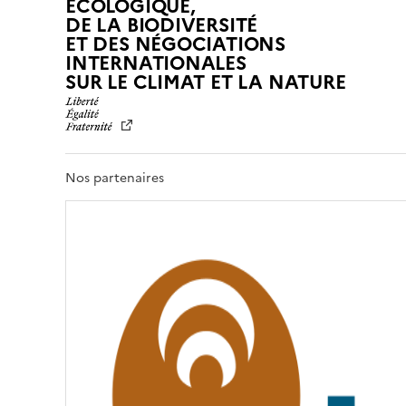
ÉCOLOGIQUE,
DE LA BIODIVERSITÉ
ET DES NÉGOCIATIONS
INTERNATIONALES
L
SUR LE CLIMAT ET LA NATURE
I
B
E
R
T
Nos partenaires
É
,
É
G
A
L
I
T
É
,
F
R