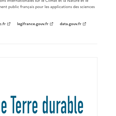
ons Internationales sur le Climat et la Nature et le
ent public français pour les applications des sciences
c.fr
legifrance.gouv.fr
data.gouv.fr