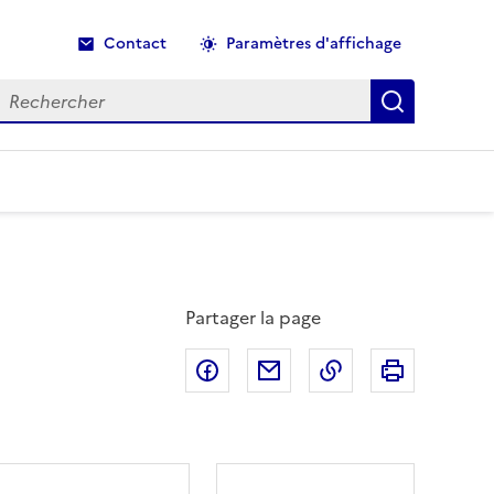
Contact
Paramètres d'affichage
echercher
Recherche
Partager la page
Partager sur Facebook
Partager par email
Copier dans le p
Imprimer