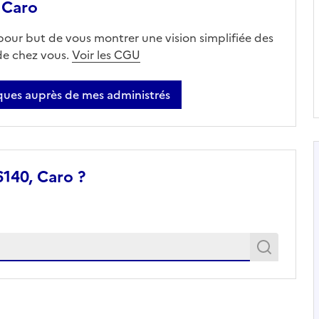
 Caro
 pour but de vous montrer une vision simplifiée des
 de chez vous.
Voir les CGU
ues auprès de mes administrés
140, Caro ?
Recher
Recherche