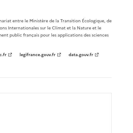
nariat entre le Ministère de la Transition Écologique, de
ons Internationales sur le Climat et la Nature et le
ent public français pour les applications des sciences
c.fr
legifrance.gouv.fr
data.gouv.fr