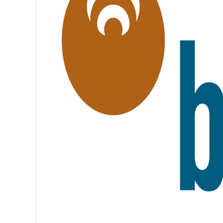
T
É
,
F
R
A
T
E
R
N
I
T
É