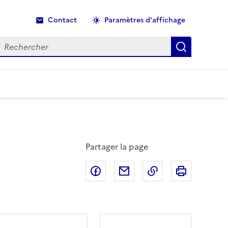
Contact
Paramètres d'affichage
echercher
Recherche
Partager la page
Partager sur Facebook
Partager par email
Copier dans le p
Imprimer