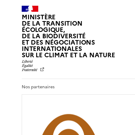
MINISTÈRE
DE LA TRANSITION
ÉCOLOGIQUE,
DE LA BIODIVERSITÉ
ET DES NÉGOCIATIONS
INTERNATIONALES
L
SUR LE CLIMAT ET LA NATURE
I
B
E
R
T
Nos partenaires
É
,
É
G
A
L
I