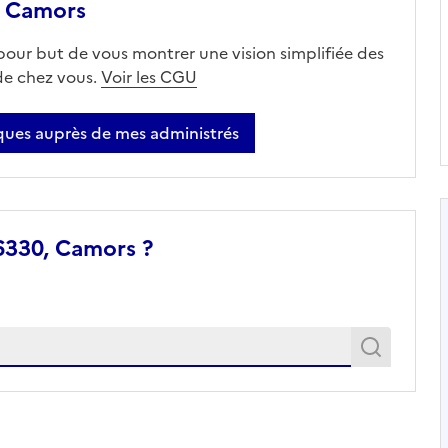
, Camors
 pour but de vous montrer une vision simplifiée des
 de chez vous.
Voir les CGU
ues auprès de mes administrés
6330, Camors ?
Recher
Recherche