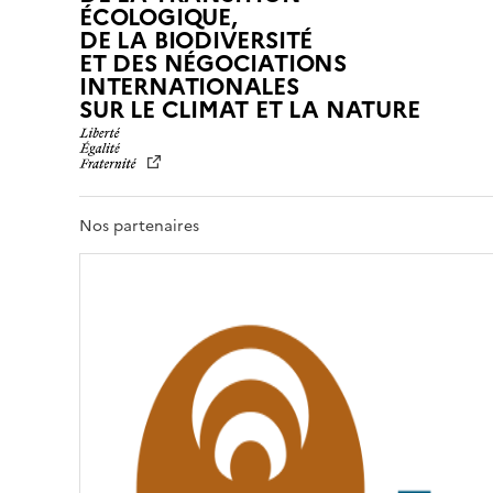
ÉCOLOGIQUE,
DE LA BIODIVERSITÉ
ET DES NÉGOCIATIONS
INTERNATIONALES
L
SUR LE CLIMAT ET LA NATURE
I
B
E
R
T
Nos partenaires
É
,
É
G
A
L
I
T
É
,
F