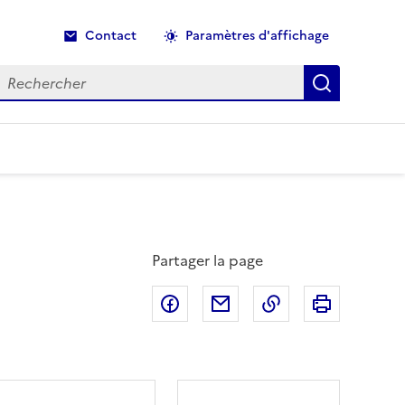
Contact
Paramètres d'affichage
echercher
Recherche
Partager la page
Partager sur Facebook
Partager par email
Copier dans le p
Imprimer