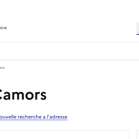
R
oire
ors
 Camors
ouvelle recherche a l'adresse