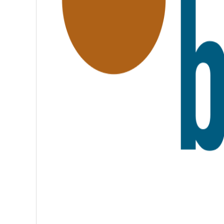
R
A
T
E
R
N
I
T
É