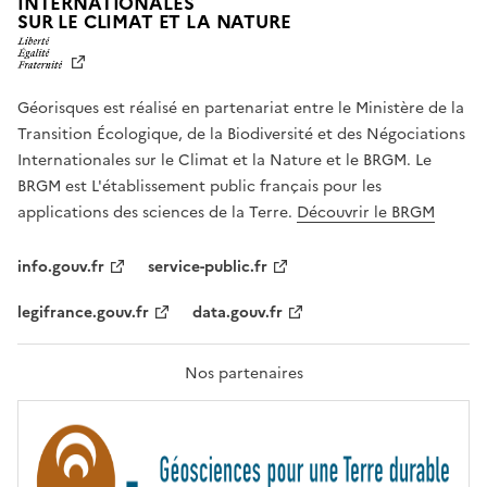
INTERNATIONALES
L
SUR LE CLIMAT ET LA NATURE
I
B
E
R
Géorisques est réalisé en partenariat entre le Ministère de la
T
É
Transition Écologique, de la Biodiversité et des Négociations
,
Internationales sur le Climat et la Nature et le BRGM. Le
É
G
BRGM est L'établissement public français pour les
A
applications des sciences de la Terre.
Découvrir le BRGM
L
I
T
info.gouv.fr
service-public.fr
É
,
legifrance.gouv.fr
data.gouv.fr
F
R
A
T
Nos partenaires
E
R
N
I
T
É