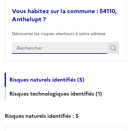
Vous habitez sur la commune : 54110,
Anthelupt ?
Découvrez les risques alentours à votre adresse
Veuillez renseigner votre adresse exacte
Rech
Recherch
Risques naturels identifiés (
5
)
Risques technologiques identifiés (
1
)
Risques naturels identifiés :
5