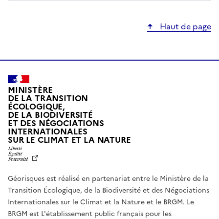
Haut de page
MINISTÈRE
DE LA TRANSITION
ÉCOLOGIQUE,
DE LA BIODIVERSITÉ
ET DES NÉGOCIATIONS
INTERNATIONALES
L
SUR LE CLIMAT ET LA NATURE
I
B
E
R
Géorisques est réalisé en partenariat entre le Ministère de la
T
É
Transition Écologique, de la Biodiversité et des Négociations
,
Internationales sur le Climat et la Nature et le BRGM. Le
É
G
BRGM est L'établissement public français pour les