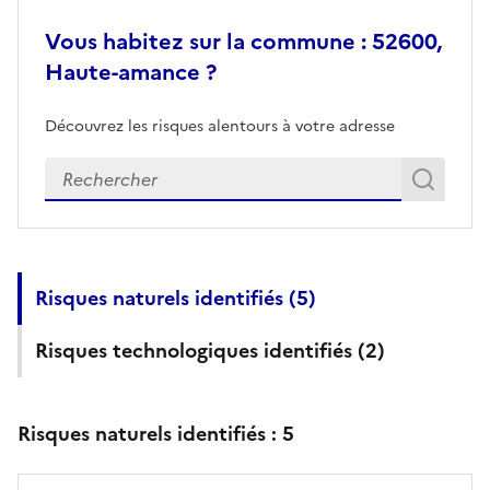
Vous habitez sur la commune : 52600,
Haute-amance ?
Découvrez les risques alentours à votre adresse
Veuillez renseigner votre adresse exacte
Rech
Recherch
Risques naturels identifiés (
5
)
Risques technologiques identifiés (
2
)
Risques naturels identifiés :
5