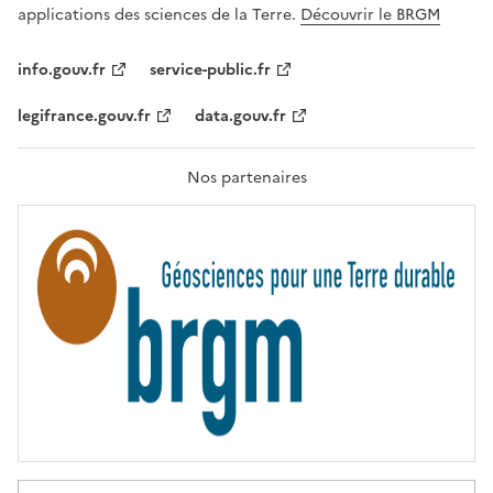
A
applications des sciences de la Terre.
Découvrir le BRGM
L
I
T
info.gouv.fr
service-public.fr
É
,
legifrance.gouv.fr
data.gouv.fr
F
R
A
T
Nos partenaires
E
R
N
I
T
É