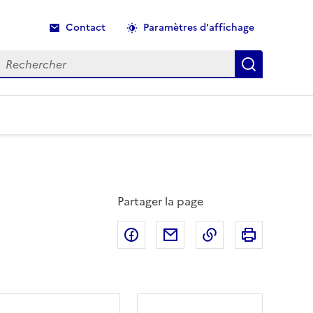
Contact
Paramètres d'affichage
echercher
Recherche
Partager la page
Partager sur Facebook
Partager par email
Copier dans le p
Imprimer