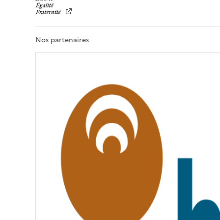
B
E
R
T
Nos partenaires
É
,
É
G
A
L
I
T
É
,
F
R
A
T
E
R
N