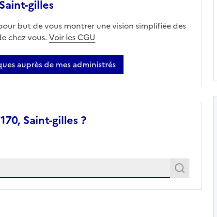
aint-gilles
 pour but de vous montrer une vision simplifiée des
 de chez vous.
Voir les CGU
ues auprès de mes administrés
70, Saint-gilles ?
Recher
Recherche