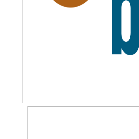
I
T
É