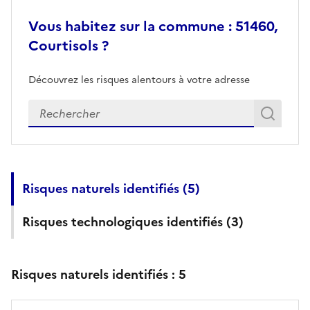
Vous habitez sur la commune : 51460,
Courtisols ?
Découvrez les risques alentours à votre adresse
Veuillez renseigner votre adresse exacte
Rech
Recherch
Risques naturels identifiés (
5
)
Risques technologiques identifiés (
3
)
Risques naturels identifiés :
5