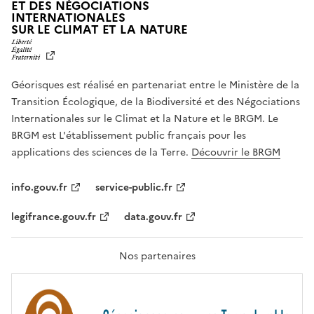
ET DES NÉGOCIATIONS
INTERNATIONALES
L
SUR LE CLIMAT ET LA NATURE
I
B
E
R
Géorisques est réalisé en partenariat entre le Ministère de la
T
É
Transition Écologique, de la Biodiversité et des Négociations
,
Internationales sur le Climat et la Nature et le BRGM. Le
É
G
BRGM est L'établissement public français pour les
A
applications des sciences de la Terre.
Découvrir le BRGM
L
I
T
info.gouv.fr
service-public.fr
É
,
legifrance.gouv.fr
data.gouv.fr
F
R
A
T
Nos partenaires
E
R
N
I