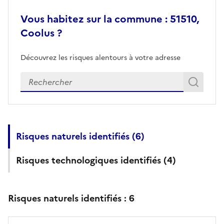
Vous habitez sur la commune : 51510,
Coolus ?
Découvrez les risques alentours à votre adresse
Veuillez renseigner votre adresse exacte
Rech
Recherch
Risques naturels identifiés (
6
)
Risques technologiques identifiés (
4
)
Risques naturels identifiés :
6