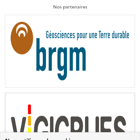
A
T
Nos partenaires
E
R
N
I
T
É