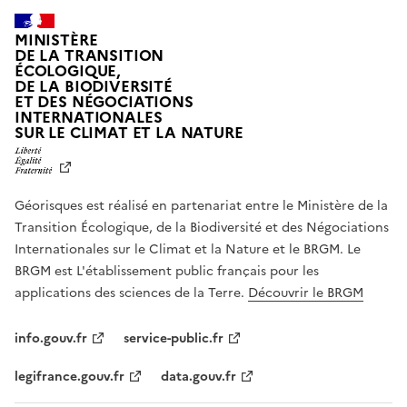
MINISTÈRE
DE LA TRANSITION
ÉCOLOGIQUE,
DE LA BIODIVERSITÉ
ET DES NÉGOCIATIONS
INTERNATIONALES
L
SUR LE CLIMAT ET LA NATURE
I
B
E
R
Géorisques est réalisé en partenariat entre le Ministère de la
T
É
Transition Écologique, de la Biodiversité et des Négociations
,
Internationales sur le Climat et la Nature et le BRGM. Le
É
G
BRGM est L'établissement public français pour les
A
applications des sciences de la Terre.
Découvrir le BRGM
L
I
T
info.gouv.fr
service-public.fr
É
,
legifrance.gouv.fr
data.gouv.fr
F
R