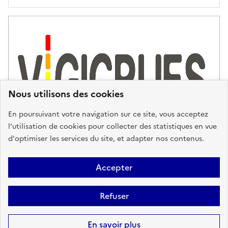
Nous utilisons des cookies
En poursuivant votre navigation sur ce site, vous acceptez
l’utilisation de cookies pour collecter des statistiques en vue
d'optimiser les services du site, et adapter nos contenus.
Plan du site
Accessibilité : partiellement conforme
Mentions
Accepter
Légales
Données personnelles
Gestion des cookies
FAQ
Refuser
Glossaire
BRGM
Sauf mention contraire, tous les contenus de ce site sont sous
licence
En savoir plus