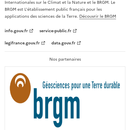
Internationales sur le Climat et la Nature et le BRGM. Le
É
G
BRGM est L'établissement public français pour les
A
applications des sciences de la Terre.
Découvrir le BRGM
L
I
T
info.gouv.fr
service-public.fr
É
,
legifrance.gouv.fr
data.gouv.fr
F
R
A
T
Nos partenaires
E
R
N
I
T
É