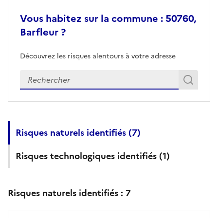
Vous habitez sur la commune : 50760,
Barfleur ?
Découvrez les risques alentours à votre adresse
Veuillez renseigner votre adresse exacte
Rech
Recherch
Risques naturels identifiés (
7
)
Risques technologiques identifiés (
1
)
Risques naturels identifiés :
7