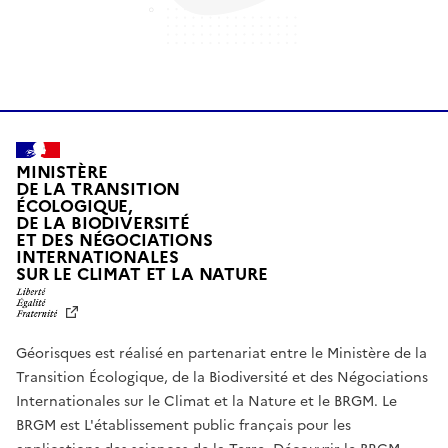
MINISTÈRE
DE LA TRANSITION
ÉCOLOGIQUE,
DE LA BIODIVERSITÉ
ET DES NÉGOCIATIONS
INTERNATIONALES
L
SUR LE CLIMAT ET LA NATURE
I
B
E
R
Géorisques est réalisé en partenariat entre le Ministère de la
T
É
Transition Écologique, de la Biodiversité et des Négociations
,
Internationales sur le Climat et la Nature et le BRGM. Le
É
G
BRGM est L'établissement public français pour les
A