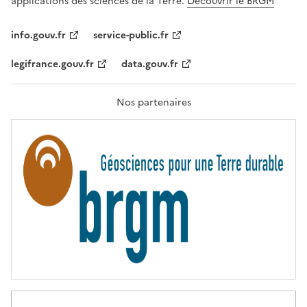
applications des sciences de la Terre.
Découvrir le BRGM
L
I
T
info.gouv.fr
service-public.fr
É
,
legifrance.gouv.fr
data.gouv.fr
F
R
A
T
Nos partenaires
E
R
N
I
T
É