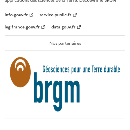
applications des sciences de la Terre.
Découvrir le BRGM
L
I
T
info.gouv.fr
service-public.fr
É
,
legifrance.gouv.fr
data.gouv.fr
F
R
A
T
Nos partenaires
E
R
N
I
T
É