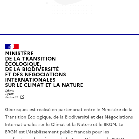
MINISTÈRE
DE LA TRANSITION
ÉCOLOGIQUE,
DE LA BIODIVERSITÉ
ET DES NÉGOCIATIONS
INTERNATIONALES
L
SUR LE CLIMAT ET LA NATURE
I
B
E
R
Géorisques est réalisé en partenariat entre le Ministère de la
T
É
Transition Écologique, de la Biodiversité et des Négociations
,
Internationales sur le Climat et la Nature et le BRGM. Le
É
G
BRGM est L'établissement public français pour les
A