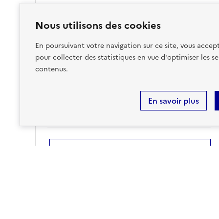
Nous utilisons des cookies
Accéder aux informations détaillées
En poursuivant votre navigation sur ce site, vous accept
pour collecter des statistiques en vue d'optimiser les se
contenus.
RADON
En savoir plus
sur ma commune :
FAIBLE
Accéder aux informations détaillées
Risques technologiques identifiés :
4