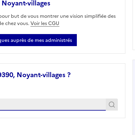
Noyant-villages
 pour but de vous montrer une vision simplifiée des
 de chez vous.
Voir les CGU
ues auprès de mes administrés
390, Noyant-villages ?
Recher
Recherche