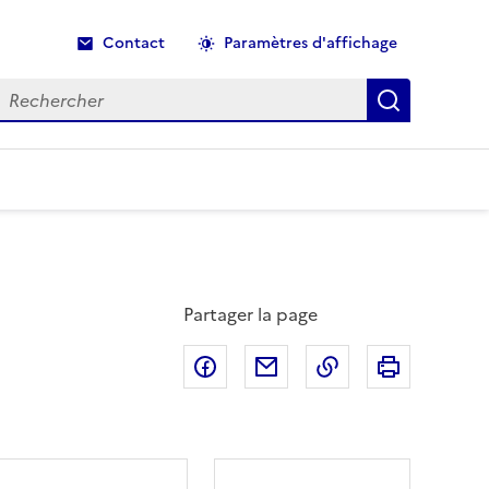
Contact
Paramètres d'affichage
echercher
Recherche
Partager la page
Partager sur Facebook
Partager par email
Copier dans le p
Imprimer