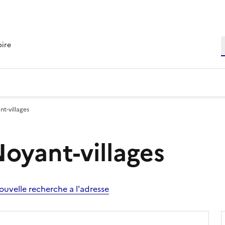
R
oire
nt-villages
Noyant-villages
ouvelle recherche a l'adresse