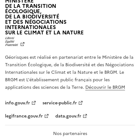
MINISTÈRE
DE LA TRANSITION
ÉCOLOGIQUE,
DE LA BIODIVERSITÉ
ET DES NÉGOCIATIONS
INTERNATIONALES
L
SUR LE CLIMAT ET LA NATURE
I
B
E
R
Géorisques est réalisé en partenariat entre le Ministère de la
T
É
Transition Écologique, de la Biodiversité et des Négociations
,
Internationales sur le Climat et la Nature et le BRGM. Le
É
G
BRGM est L'établissement public français pour les
A
applications des sciences de la Terre.
Découvrir le BRGM
L
I
T
info.gouv.fr
service-public.fr
É
,
legifrance.gouv.fr
data.gouv.fr
F
R
A
T
Nos partenaires
E