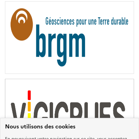
R
N
I
T
É
Nous utilisons des cookies
En poursuivant votre navigation sur ce site, vous acceptez