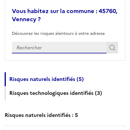
Vous habitez sur la commune : 45760,
Vennecy ?
Découvrez les risques alentours à votre adresse
Veuillez renseigner votre adresse exacte
Rech
Recherch
Risques naturels identifiés (
5
)
Risques technologiques identifiés (
3
)
Risques naturels identifiés :
5