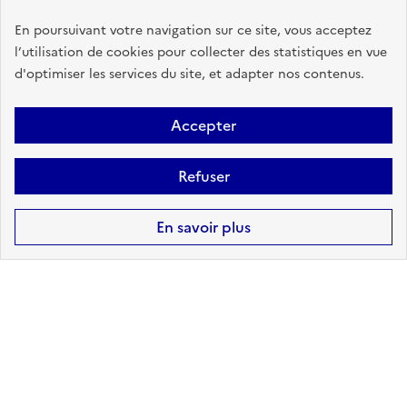
En poursuivant votre navigation sur ce site, vous acceptez
l’utilisation de cookies pour collecter des statistiques en vue
Risques technologiques identifiés :
3
d'optimiser les services du site, et adapter nos contenus.
Accepter
INSTALLATIONS
INDUSTRIELLES CLASSÉES
(ICPE)
Refuser
sur ma commune :
CONCERNÉ
En savoir plus
Accéder aux informations détaillées
CANALISATIONS DE
TRANSPORT DE MATIÈRES