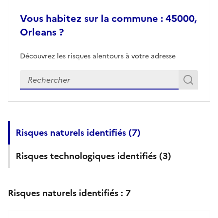
Vous habitez sur la commune : 45000,
Orleans ?
Découvrez les risques alentours à votre adresse
Veuillez renseigner votre adresse exacte
Rech
Recherch
Risques naturels identifiés (
7
)
Risques technologiques identifiés (
3
)
Risques naturels identifiés :
7