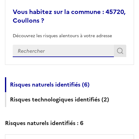
Vous habitez sur la commune : 45720,
Coullons ?
Découvrez les risques alentours à votre adresse
Veuillez renseigner votre adresse exacte
Rech
Recherch
Risques naturels identifiés (
6
)
Risques technologiques identifiés (
2
)
Risques naturels identifiés :
6