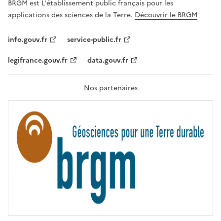
G
BRGM est L'établissement public français pour les
A
applications des sciences de la Terre.
Découvrir le BRGM
L
I
T
info.gouv.fr
service-public.fr
É
,
legifrance.gouv.fr
data.gouv.fr
F
R
A
T
Nos partenaires
E
R
N
I
T
É