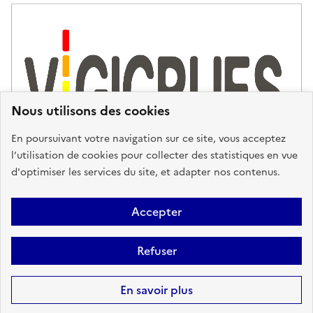
Nous utilisons des cookies
En poursuivant votre navigation sur ce site, vous acceptez
l’utilisation de cookies pour collecter des statistiques en vue
d'optimiser les services du site, et adapter nos contenus.
Plan du site
Accessibilité : partiellement conforme
Mentions
Accepter
Légales
Données personnelles
Gestion des cookies
FAQ
Refuser
Glossaire
BRGM
Sauf mention contraire, tous les contenus de ce site sont sous
licence
En savoir plus
etalab-2.0