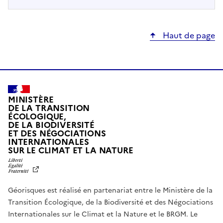
Haut de page
MINISTÈRE
DE LA TRANSITION
ÉCOLOGIQUE,
DE LA BIODIVERSITÉ
ET DES NÉGOCIATIONS
INTERNATIONALES
L
SUR LE CLIMAT ET LA NATURE
I
B
E
R
Géorisques est réalisé en partenariat entre le Ministère de la
T
É
Transition Écologique, de la Biodiversité et des Négociations
,
Internationales sur le Climat et la Nature et le BRGM. Le
É