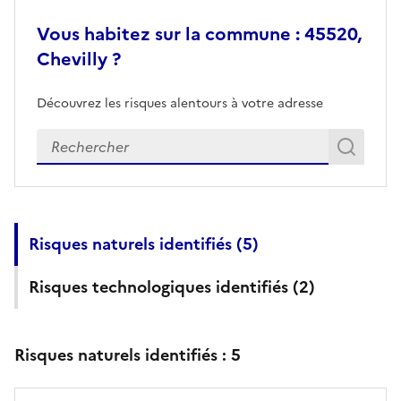
Vous habitez sur la commune : 45520,
Chevilly ?
Découvrez les risques alentours à votre adresse
Veuillez renseigner votre adresse exacte
Rech
Recherch
Risques naturels identifiés (
5
)
Risques technologiques identifiés (
2
)
Risques naturels identifiés :
5