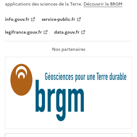
A
applications des sciences de la Terre.
Découvrir le BRGM
L
I
T
info.gouv.fr
service-public.fr
É
,
legifrance.gouv.fr
data.gouv.fr
F
R
A
T
Nos partenaires
E
R
N
I
T
É