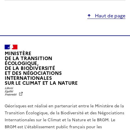
Haut de page
MINISTÈRE
DE LA TRANSITION
ÉCOLOGIQUE,
DE LA BIODIVERSITÉ
ET DES NÉGOCIATIONS
INTERNATIONALES
L
SUR LE CLIMAT ET LA NATURE
I
B
E
R
Géorisques est réalisé en partenariat entre le Ministère de la
T
É
Transition Écologique, de la Biodiversité et des Négociations
,
Internationales sur le Climat et la Nature et le BRGM. Le
É
G
BRGM est L'établissement public français pour les