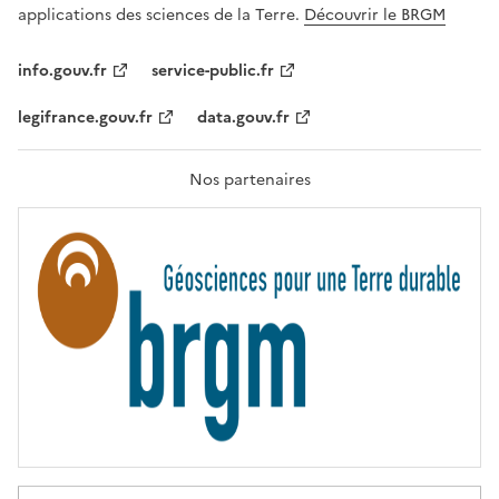
A
applications des sciences de la Terre.
Découvrir le BRGM
L
I
T
info.gouv.fr
service-public.fr
É
,
legifrance.gouv.fr
data.gouv.fr
F
R
A
T
Nos partenaires
E
R
N
I
T
É