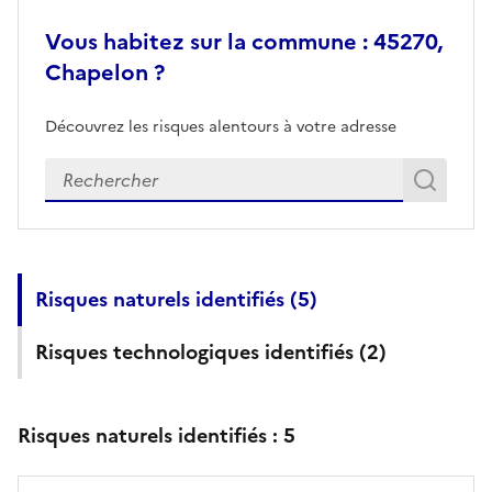
Vous habitez sur la commune : 45270,
Chapelon ?
Découvrez les risques alentours à votre adresse
Veuillez renseigner votre adresse exacte
Rech
Recherch
Risques naturels identifiés (
5
)
Risques technologiques identifiés (
2
)
Risques naturels identifiés :
5