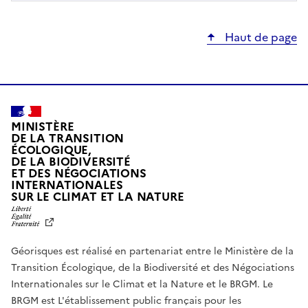
Haut de page
MINISTÈRE
DE LA TRANSITION
ÉCOLOGIQUE,
DE LA BIODIVERSITÉ
ET DES NÉGOCIATIONS
INTERNATIONALES
L
SUR LE CLIMAT ET LA NATURE
I
B
E
R
Géorisques est réalisé en partenariat entre le Ministère de la
T
É
Transition Écologique, de la Biodiversité et des Négociations
,
Internationales sur le Climat et la Nature et le BRGM. Le
É
G
BRGM est L'établissement public français pour les