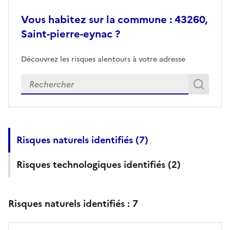
Vous habitez sur la commune : 43260,
Saint-pierre-eynac ?
Découvrez les risques alentours à votre adresse
Veuillez renseigner votre adresse exacte
Rech
Recherch
Risques naturels identifiés (
7
)
Risques technologiques identifiés (
2
)
Risques naturels identifiés :
7