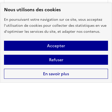
CANALISATIONS DE
Nous utilisons des cookies
TRANSPORT DE MATIÈRES
DANGEREUSES
En poursuivant votre navigation sur ce site, vous acceptez
l’utilisation de cookies pour collecter des statistiques en vue
sur ma commune :
CONCERNÉ
d'optimiser les services du site, et adapter nos contenus.
Accepter
Accéder aux informations détaillées
Refuser
En savoir plus
POLLUTION DES SOLS
sur ma commune :
CONCERNÉ
Accéder aux informations détaillées