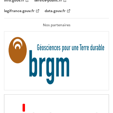
info.gouv.fr
service-public.fr
É
,
legifrance.gouv.fr
data.gouv.fr
F
R
A
T
Nos partenaires
E
R
N
I
T
É