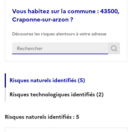
Vous habitez sur la commune : 43500,
Craponne-sur-arzon ?
Découvrez les risques alentours à votre adresse
Veuillez renseigner votre adresse exacte
Rech
Recherch
Risques naturels identifiés (
5
)
Risques technologiques identifiés (
2
)
Risques naturels identifiés :
5