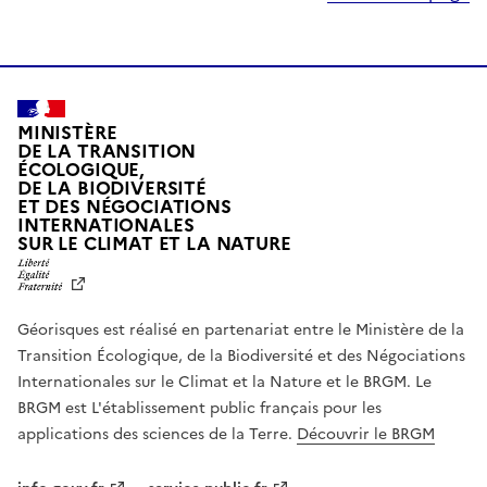
MINISTÈRE
DE LA TRANSITION
ÉCOLOGIQUE,
DE LA BIODIVERSITÉ
ET DES NÉGOCIATIONS
INTERNATIONALES
L
SUR LE CLIMAT ET LA NATURE
I
B
E
R
Géorisques est réalisé en partenariat entre le Ministère de la
T
É
Transition Écologique, de la Biodiversité et des Négociations
,
Internationales sur le Climat et la Nature et le BRGM. Le
É
G
BRGM est L'établissement public français pour les
A
applications des sciences de la Terre.
Découvrir le BRGM
L
I
T