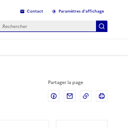
Contact
Paramètres d'affichage
echercher
Recherche
Partager la page
Partager sur Facebook
Partager par email
Copier dans le p
Imprimer