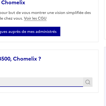
 Chomelix
 pour but de vous montrer une vision simplifiée des
 de chez vous.
Voir les CGU
ues auprès de mes administrés
3500, Chomelix ?
Recher
Recherche