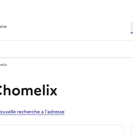
R
oire
elix
 Chomelix
ouvelle recherche a l'adresse