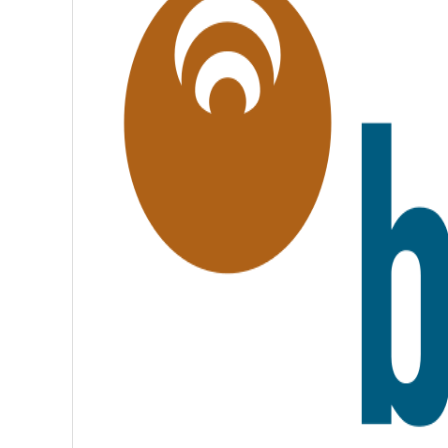
L
I
T
É
,
F
R
A
T
E
R
N
I
T
É