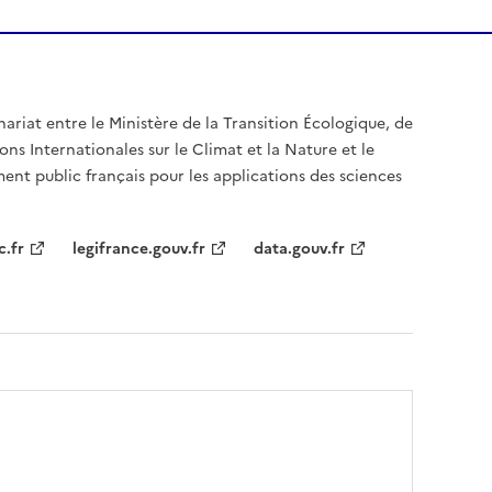
nariat entre le Ministère de la Transition Écologique, de
ons Internationales sur le Climat et la Nature et le
ent public français pour les applications des sciences
c.fr
legifrance.gouv.fr
data.gouv.fr