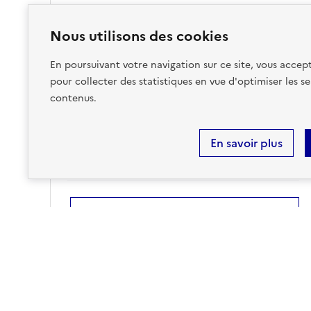
Nous utilisons des cookies
Accéder aux informations détaillées
En poursuivant votre navigation sur ce site, vous accept
pour collecter des statistiques en vue d'optimiser les se
contenus.
RADON
En savoir plus
sur ma commune :
FAIBLE
Accéder aux informations détaillées
Risques technologiques identifiés :
3