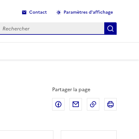
Contact
Paramètres d'affichage
echercher
Recherche
Partager la page
Partager sur Facebook
Partager par email
Copier dans le p
Imprimer