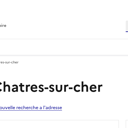
R
oire
res-sur-cher
Chatres-sur-cher
ouvelle recherche a l'adresse