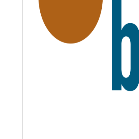
A
T
E
R
N
I
T
É