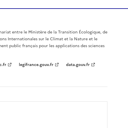
nariat entre le Ministère de la Transition Écologique, de
ons Internationales sur le Climat et la Nature et le
ent public français pour les applications des sciences
c.fr
legifrance.gouv.fr
data.gouv.fr