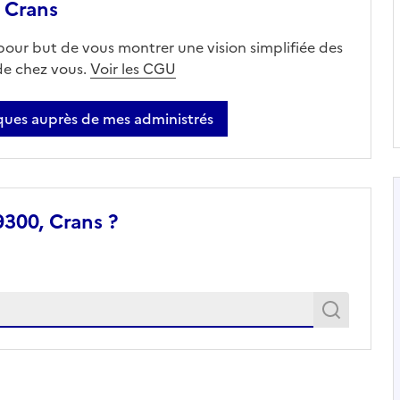
 Crans
 pour but de vous montrer une vision simplifiée des
 de chez vous.
Voir les CGU
ues auprès de mes administrés
9300, Crans ?
Recher
Recherche