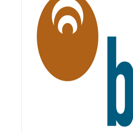
L
I
T
É
,
F
R
A
T
E
R
N
I
T
É