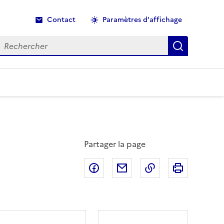
Contact
Paramètres d'affichage
echercher
Recherche
Partager la page
Partager sur Facebook
Partager par email
Copier dans le p
Imprimer