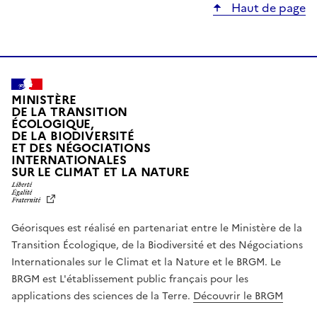
Haut de page
MINISTÈRE
DE LA TRANSITION
ÉCOLOGIQUE,
DE LA BIODIVERSITÉ
ET DES NÉGOCIATIONS
INTERNATIONALES
L
SUR LE CLIMAT ET LA NATURE
I
B
E
R
Géorisques est réalisé en partenariat entre le Ministère de la
T
É
Transition Écologique, de la Biodiversité et des Négociations
,
Internationales sur le Climat et la Nature et le BRGM. Le
É
G
BRGM est L'établissement public français pour les
A
applications des sciences de la Terre.
Découvrir le BRGM
L
I