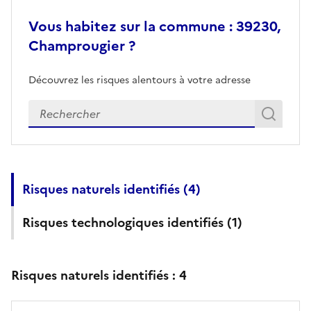
Vous habitez sur la commune : 39230,
Champrougier ?
Découvrez les risques alentours à votre adresse
Veuillez renseigner votre adresse exacte
Rech
Recherch
Risques naturels identifiés (
4
)
Risques technologiques identifiés (
1
)
Risques naturels identifiés :
4