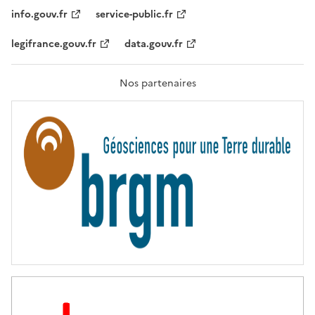
T
info.gouv.fr
service-public.fr
É
,
legifrance.gouv.fr
data.gouv.fr
F
R
A
T
Nos partenaires
E
R
N
I
T
É