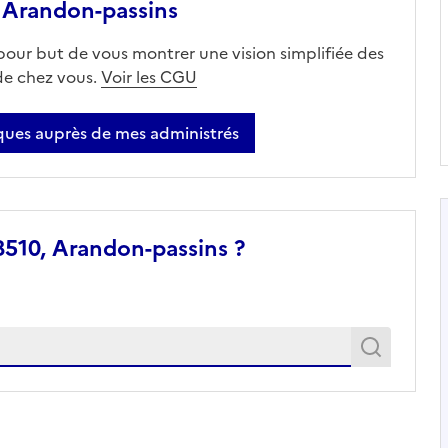
 Arandon-passins
 pour but de vous montrer une vision simplifiée des
 de chez vous.
Voir les CGU
ues auprès de mes administrés
8510, Arandon-passins ?
Recher
Recherche