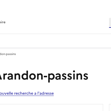
R
oire
ndon-passins
 Arandon-passins
ouvelle recherche a l'adresse