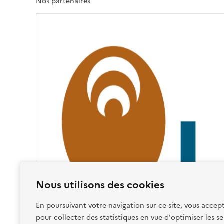
T
Nos partenaires
É
,
É
G
A
L
I
T
É
,
F
R
A
T
E
R
N
Nous utilisons des cookies
I
T
En poursuivant votre navigation sur ce site, vous accept
É
pour collecter des statistiques en vue d'optimiser les se