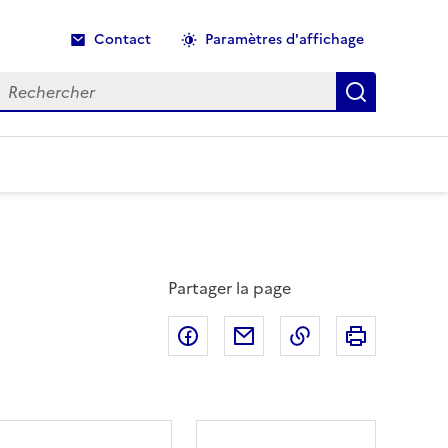
Contact
Paramètres d'affichage
echercher
Recherche
Partager la page
Partager sur Facebook
Partager par email
Copier dans le p
Imprimer