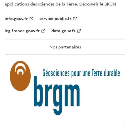
A
applications des sciences de la Terre.
Découvrir le BRGM
L
I
T
info.gouv.fr
service-public.fr
É
,
legifrance.gouv.fr
data.gouv.fr
F
R
A
T
Nos partenaires
E
R
N
I
T
É