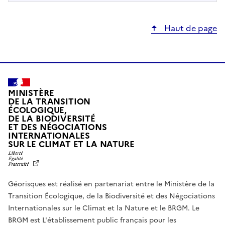
Haut de page
MINISTÈRE
DE LA TRANSITION
ÉCOLOGIQUE,
DE LA BIODIVERSITÉ
ET DES NÉGOCIATIONS
INTERNATIONALES
L
SUR LE CLIMAT ET LA NATURE
I
B
E
R
Géorisques est réalisé en partenariat entre le Ministère de la
T
É
Transition Écologique, de la Biodiversité et des Négociations
,
Internationales sur le Climat et la Nature et le BRGM. Le
É
G
BRGM est L'établissement public français pour les