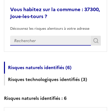
Vous habitez sur la commune : 37300,
Joue-les-tours ?
Découvrez les risques alentours à votre adresse
Veuillez renseigner votre adresse exacte
Rech
Recherch
Risques naturels identifiés (
6
)
Risques technologiques identifiés (
3
)
Risques naturels identifiés :
6