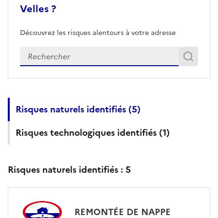
Velles ?
Découvrez les risques alentours à votre adresse
Veuillez renseigner votre adresse exacte
Rech
Recherch
Risques naturels identifiés (
5
)
Risques technologiques identifiés (
1
)
Risques naturels identifiés :
5
REMONTÉE DE NAPPE