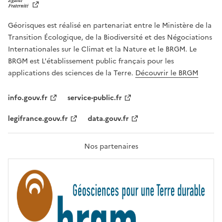
B
E
R
Géorisques est réalisé en partenariat entre le Ministère de la
T
É
Transition Écologique, de la Biodiversité et des Négociations
,
Internationales sur le Climat et la Nature et le BRGM. Le
É
G
BRGM est L'établissement public français pour les
A
applications des sciences de la Terre.
Découvrir le BRGM
L
I
T
info.gouv.fr
service-public.fr
É
,
legifrance.gouv.fr
data.gouv.fr
F
R
A
T
Nos partenaires
E
R
N
I
T
É