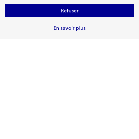
Refuser
En savoir plus
7
arrêtés de reconnaissance de
l'état de catastrophe naturelle
reconnus sur Saint-just
Retrouvez ici la liste complète
Haut de page