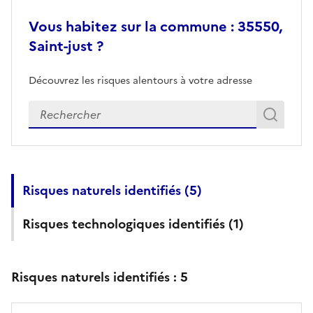
Vous habitez sur la commune : 35550,
Saint-just ?
Découvrez les risques alentours à votre adresse
Veuillez renseigner votre adresse exacte
Rech
Recherch
Risques naturels identifiés (
5
)
Risques technologiques identifiés (
1
)
Risques naturels identifiés :
5