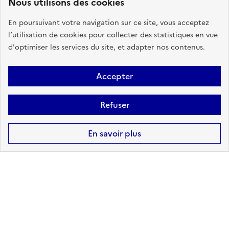
Nous utilisons des cookies
CANALISATIONS DE
En poursuivant votre navigation sur ce site, vous acceptez
TRANSPORT DE MATIÈRES
l’utilisation de cookies pour collecter des statistiques en vue
DANGEREUSES
d'optimiser les services du site, et adapter nos contenus.
sur ma commune :
CONCERNÉ
Accepter
Refuser
Accéder aux informations détaillées
En savoir plus
POLLUTION DES SOLS
sur ma commune :
CONCERNÉ