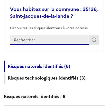
Vous habitez sur la commune : 35136,
Saint-jacques-de-la-lande ?
Découvrez les risques alentours à votre adresse
Veuillez renseigner votre adresse exacte
Rech
Recherch
Risques naturels identifiés (
6
)
Risques technologiques identifiés (
3
)
Risques naturels identifiés :
6