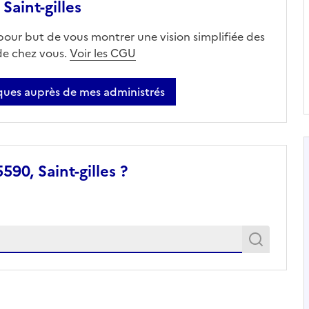
aint-gilles
 pour but de vous montrer une vision simplifiée des
 de chez vous.
Voir les CGU
ues auprès de mes administrés
90, Saint-gilles ?
Recher
Recherche