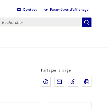
Contact
Paramètres d'affichage
echercher
Recherche
Partager la page
Partager sur Facebook
Partager par email
Copier dans le p
Imprimer