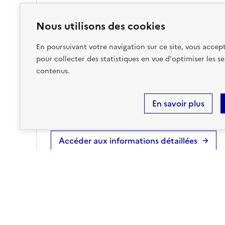
Nous utilisons des cookies
Risques technologiques identifiés :
1
En poursuivant votre navigation sur ce site, vous accept
pour collecter des statistiques en vue d'optimiser les se
contenus.
POLLUTION DES SOLS
sur ma commune :
CONCERNÉ
En savoir plus
Accéder aux informations détaillées