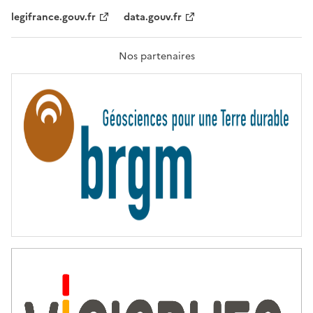
,
legifrance.gouv.fr
data.gouv.fr
F
R
A
T
Nos partenaires
E
R
N
I
T
É