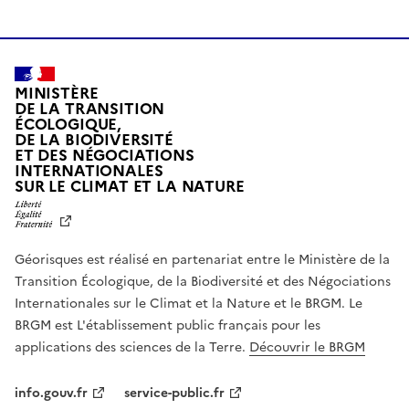
MINISTÈRE
DE LA TRANSITION
ÉCOLOGIQUE,
DE LA BIODIVERSITÉ
ET DES NÉGOCIATIONS
INTERNATIONALES
L
SUR LE CLIMAT ET LA NATURE
I
B
E
R
Géorisques est réalisé en partenariat entre le Ministère de la
T
É
Transition Écologique, de la Biodiversité et des Négociations
,
Internationales sur le Climat et la Nature et le BRGM. Le
É
G
BRGM est L'établissement public français pour les
A
applications des sciences de la Terre.
Découvrir le BRGM
L
I
T
info.gouv.fr
service-public.fr
É