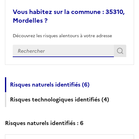
Vous habitez sur la commune : 35310,
Mordelles ?
Découvrez les risques alentours à votre adresse
Veuillez renseigner votre adresse exacte
Rech
Recherch
Risques naturels identifiés (
6
)
Risques technologiques identifiés (
4
)
Risques naturels identifiés :
6