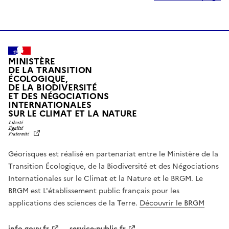
MINISTÈRE
DE LA TRANSITION
ÉCOLOGIQUE,
DE LA BIODIVERSITÉ
ET DES NÉGOCIATIONS
INTERNATIONALES
L
SUR LE CLIMAT ET LA NATURE
I
B
E
R
Géorisques est réalisé en partenariat entre le Ministère de la
T
É
Transition Écologique, de la Biodiversité et des Négociations
,
Internationales sur le Climat et la Nature et le BRGM. Le
É
G
BRGM est L'établissement public français pour les
A
applications des sciences de la Terre.
Découvrir le BRGM
L
I
T
info.gouv.fr
service-public.fr