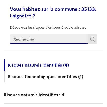
Vous habitez sur la commune : 35133,
Laignelet ?
Découvrez les risques alentours à votre adresse
Veuillez renseigner votre adresse exacte
Rech
Recherch
Risques naturels identifiés (
4
)
Risques technologiques identifiés (
1
)
Risques naturels identifiés :
4