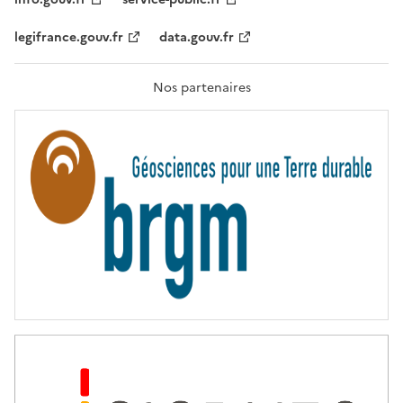
É
,
legifrance.gouv.fr
data.gouv.fr
F
R
A
T
Nos partenaires
E
R
N
I
T
É