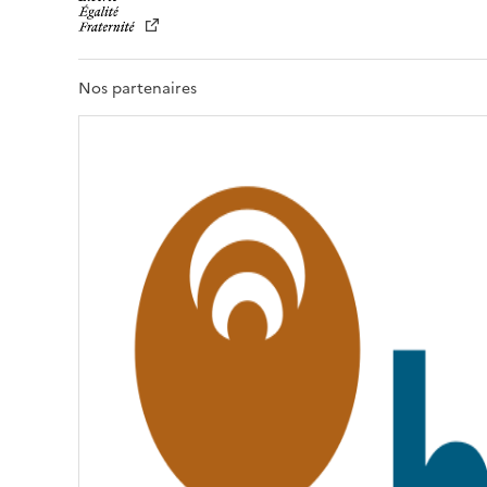
B
E
R
T
Nos partenaires
É
,
É
G
A
L
I
T
É
,
F
R
A
T
E
R
N