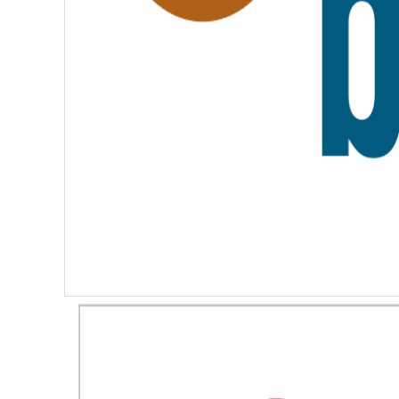
I
T
É