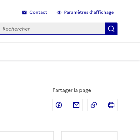
Contact
Paramètres d'affichage
echercher
Recherche
Partager la page
Partager sur Facebook
Partager par email
Copier dans le p
Imprimer