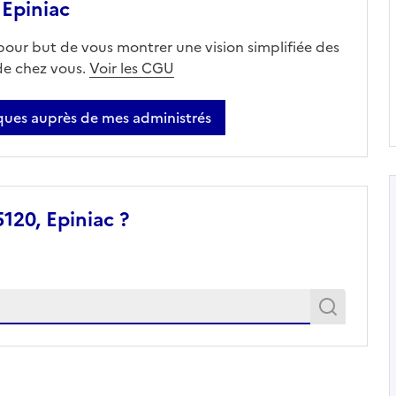
Epiniac
 pour but de vous montrer une vision simplifiée des
 de chez vous.
Voir les CGU
ues auprès de mes administrés
120, Epiniac ?
Recher
Recherche