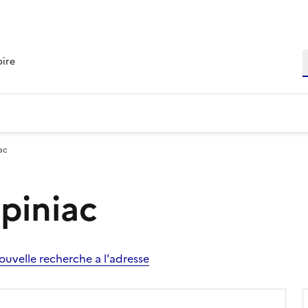
R
oire
iac
Epiniac
ouvelle recherche a l'adresse