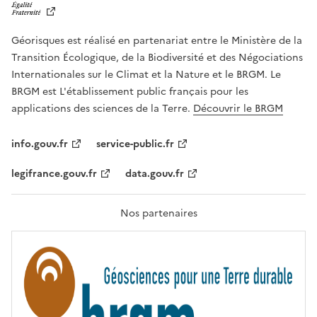
B
E
R
Géorisques est réalisé en partenariat entre le Ministère de la
T
É
Transition Écologique, de la Biodiversité et des Négociations
,
Internationales sur le Climat et la Nature et le BRGM. Le
É
G
BRGM est L'établissement public français pour les
A
applications des sciences de la Terre.
Découvrir le BRGM
L
I
T
info.gouv.fr
service-public.fr
É
,
legifrance.gouv.fr
data.gouv.fr
F
R
A
T
Nos partenaires
E
R
N
I
T
É