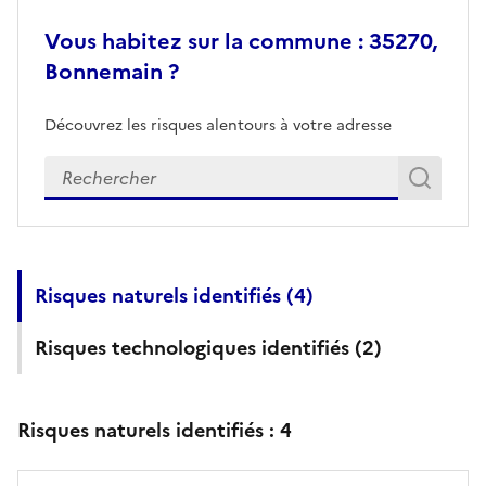
Vous habitez sur la commune : 35270,
Bonnemain ?
Découvrez les risques alentours à votre adresse
Veuillez renseigner votre adresse exacte
Rech
Recherch
Risques naturels identifiés (
4
)
Risques technologiques identifiés (
2
)
Risques naturels identifiés :
4