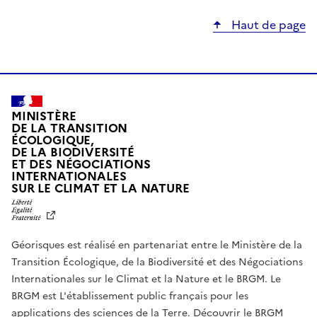
Haut de page
MINISTÈRE
DE LA TRANSITION
ÉCOLOGIQUE,
DE LA BIODIVERSITÉ
ET DES NÉGOCIATIONS
INTERNATIONALES
L
SUR LE CLIMAT ET LA NATURE
I
B
E
R
Géorisques est réalisé en partenariat entre le Ministère de la
T
É
Transition Écologique, de la Biodiversité et des Négociations
,
Internationales sur le Climat et la Nature et le BRGM. Le
É
G
BRGM est L'établissement public français pour les
A
applications des sciences de la Terre.
Découvrir le BRGM