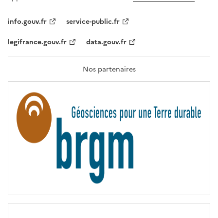
L
I
T
info.gouv.fr
service-public.fr
É
,
legifrance.gouv.fr
data.gouv.fr
F
R
A
T
Nos partenaires
E
R
N
I
T
É