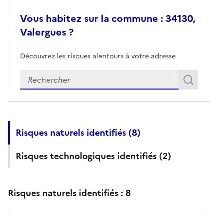
Vous habitez sur la commune : 34130,
Valergues ?
Découvrez les risques alentours à votre adresse
Veuillez renseigner votre adresse exacte
Rech
Recherch
Risques naturels identifiés (
8
)
Risques technologiques identifiés (
2
)
Risques naturels identifiés :
8