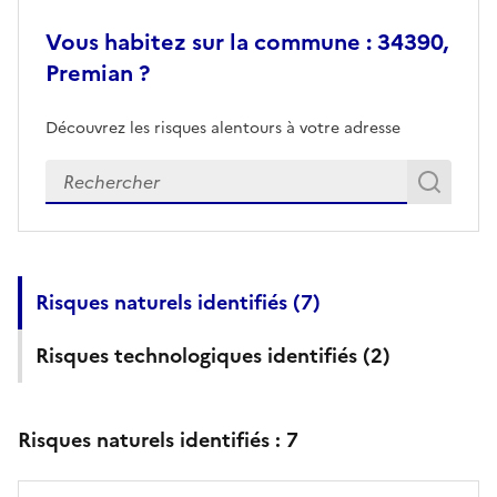
Vous habitez sur la commune : 34390,
Premian ?
Découvrez les risques alentours à votre adresse
Veuillez renseigner votre adresse exacte
Rech
Recherch
Risques naturels identifiés (
7
)
Risques technologiques identifiés (
2
)
Risques naturels identifiés :
7