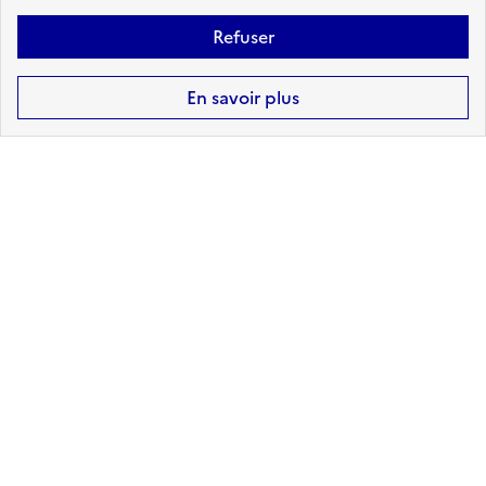
sur ma commune :
CONCERNÉ
Refuser
Accéder aux informations détaillées
En savoir plus
Télécharger le
Télécharger le
rapport de
rapport au
risque au format
format DOCX -
PDF
BETA